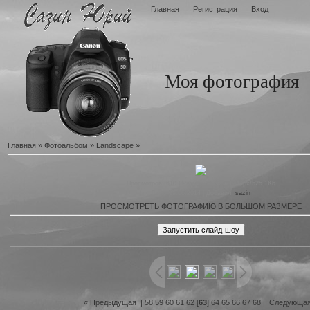
Главная
Регистрация
Вход
Моя фотография
Главная
»
Фотоальбом
»
Landscape
»
Просмотров
: 610 |
Размеры
: 1920x1049px/525.1Kb
Дата
: 19.06.2014 |
Добавил
:
sazin
ПРОСМОТРЕТЬ ФОТОГРАФИЮ В БОЛЬШОМ РАЗМЕРЕ
« Предыдущая
|
58
59
60
61
62
[
63
]
64
65
66
67
68
|
Следующая