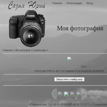
Главная
Регистрация
Вход
Моя фотография
Главная
»
Фотоальбом
»
Landscape
»
Просмотров
: 578 |
Размеры
: 1881x1100px/342.2Kb
Дата
: 19.06.2014 |
Добавил
:
sazin
ПРОСМОТРЕТЬ ФОТОГРАФИЮ В БОЛЬШОМ РАЗМЕРЕ
« Предыдущая
|
62
63
64
65
66
[
67
]
68
69
70
71
72
|
Следующая